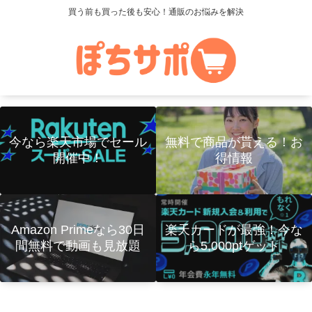
買う前も買った後も安心！通販のお悩みを解決
今なら楽天市場でセール
無料で商品が貰える！お
開催中！
得情報
Amazon Primeなら30日
楽天カードが最強！今な
間無料で動画も見放題
ら5,000ptゲット