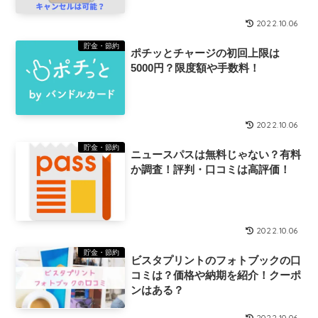
2022.10.06
貯金・節約
ポチッとチャージの初回上限は
5000円？限度額や手数料！
2022.10.06
貯金・節約
ニュースパスは無料じゃない？有料
か調査！評判・口コミは高評価！
2022.10.06
貯金・節約
ビスタプリントのフォトブックの口
コミは？価格や納期を紹介！クーポ
ンはある？