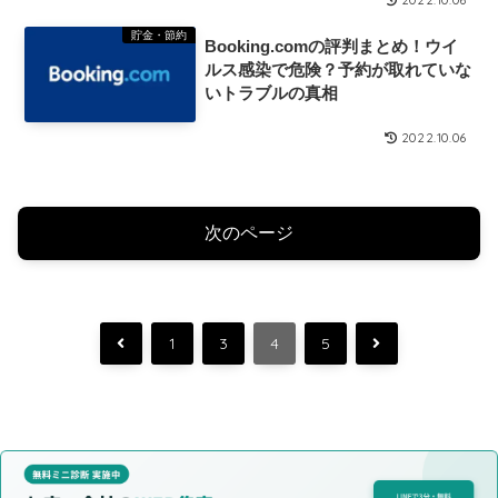
2022.10.06
貯金・節約
Booking.comの評判まとめ！ウイ
ルス感染で危険？予約が取れていな
いトラブルの真相
2022.10.06
次のページ
前
次
1
3
4
5
へ
へ