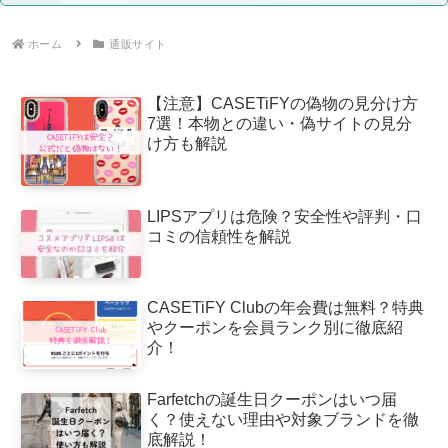
ホーム
通販サイト
【注意】CASETiFYの偽物の見分け方
7選！本物との違い・偽サイトの見分
け方も解説
LIPSアプリは危険？安全性や評判・口
コミの信頼性を解説
CASETiFY Clubの年会費は無料？特典
やクーポンを会員ランク別に徹底紹
介！
Farfetchの誕生日クーポンはいつ届
く？使えない理由や対象ブランドを徹
底解説！