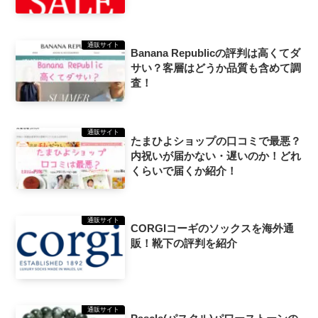
通販サイト
Banana Republicの評判は高くてダ
サい？客層はどうか品質も含めて調
査！
通販サイト
たまひよショップの口コミで最悪？
内祝いが届かない・遅いのか！どれ
くらいで届くか紹介！
通販サイト
CORGIコーギのソックスを海外通
販！靴下の評判を紹介
通販サイト