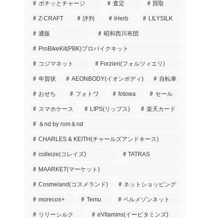
ポチッとチャージ
査定
買取
Z-CRAFT
評判
iHerb
LILYSILK
通販
昭和西川布団
ProBikeKit(PBK)プロバイクキット
コジマネット
Forzieri(フォルツィエリ)
年賀状
AEONBODY(イオンボディ)
自転車
おせち
フォトワ
fotowa
セール
スマホケース
LIPS(リップス)
楽天カード
＆nd by rom＆nd
CHARLES & KEITH(チャールズアンドキース)
colleize(コレイズ)
TATRAS
MAARKET(マーケット)
Cosmeland(コスメランド)
ネットショッピング
morecos+
Temu
ベルメゾンネット
リリーシルク
eVitamins(イービタミンズ)